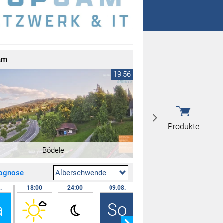
 nicht überein
 nicht überein
am
19:56
Produkte
Bödele
rognose
Alberschwende
.
18:00
24:00
09.08.
07:00
12:00
a
So
Produkte