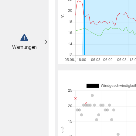
abonnieren
n
Warnungen