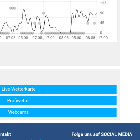
structs\SocialSharingServiceSettings]:formaly_twitter#)
Live-Wetterkarte
Profiwetter
Webcams
ntakt
Folge uns auf SOCIAL MEDIA