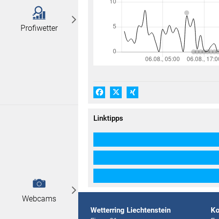
Profiwetter
Facebook
X (#[creator\plugin\share\core\
Xing
Linktipps
Webcams
Wetterring Liechtenstein
Ko