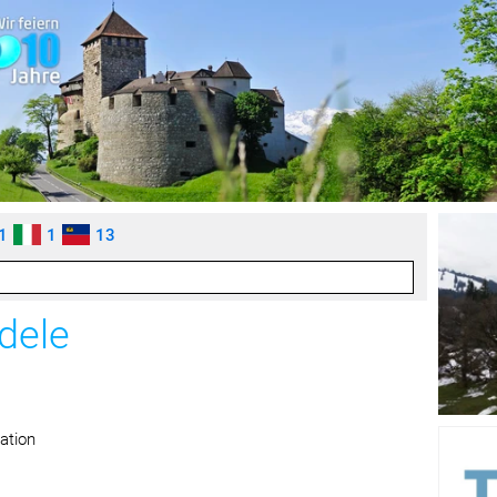
1
1
13
dele
ation