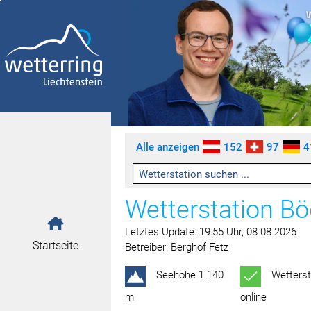
Zum Inhalt springen [AK + 0]
Zum linken senkrechten Seitenmenü springen [AK + 1]
Zum rechten senkrechten Seitenmenü springen [AK + 2]
Zu den Inhalten im Fußbereich springen [AK + 3]
Alle anzeigen
152
97
4
Wetterstation Bö
Letztes Update: 19:55 Uhr, 08.08.2026
Startseite
Betreiber: Berghof Fetz
Seehöhe 1.140
Wetterst
m
online