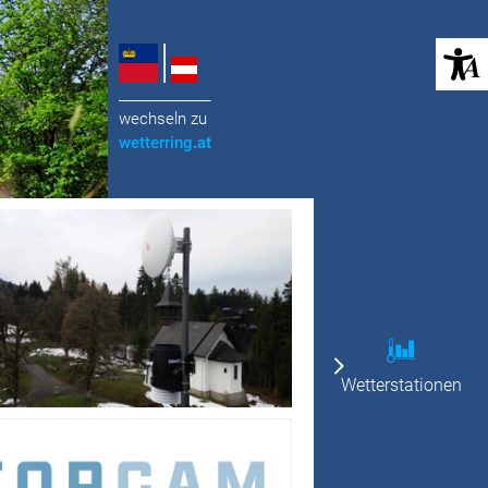
(öffnet in neuem Tab)
______________
wechseln zu
wetterring
.at
Wetterstationen