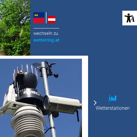
(öffnet in neuem Tab)
______________
wechseln zu
wetterring
.at
Wetterstationen