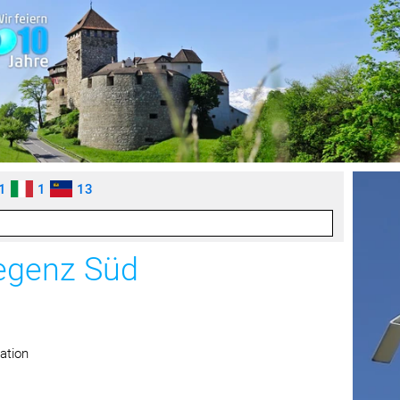
1
1
13
regenz Süd
ation