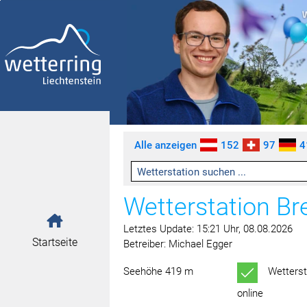
Zum Inhalt springen [AK + 0]
Zum linken senkrechten Seitenmenü springen [AK + 1]
Zum rechten senkrechten Seitenmenü springen [AK + 2]
Zu den Inhalten im Fußbereich springen [AK + 3]
Alle anzeigen
152
97
4
Wetterstation B
Letztes Update: 15:21 Uhr, 08.08.2026
Startseite
Betreiber: Michael Egger
Seehöhe 419 m
Wetterst
online