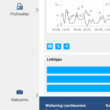
Profiwetter
Facebook
X (#[creator\plugin\share\core\
Xing
Linktipps
Webcams
Wetterring Liechtenstein
Ko