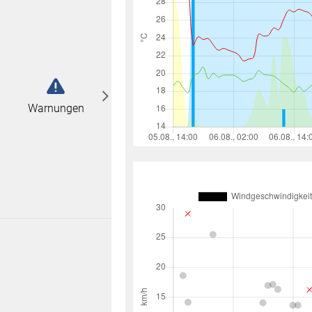
abonnieren
n
Warnungen