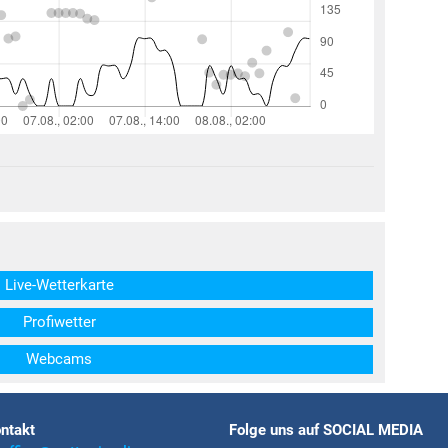
structs\SocialSharingServiceSettings]:formaly_twitter#)
Live-Wetterkarte
Profiwetter
Webcams
ntakt
Folge uns auf SOCIAL MEDIA