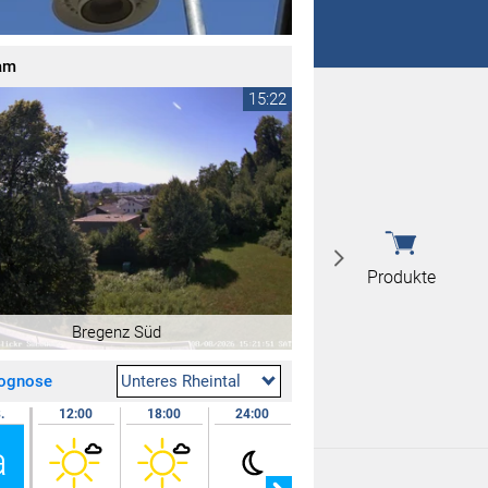
 nicht überein
am
 nicht überein
15:22
Produkte
Bregenz Süd
rognose
Unteres Rheintal
.
12:00
18:00
24:00
09.08.
07:00
a
So
Produkte