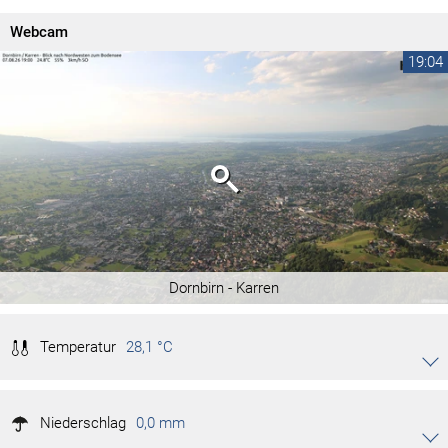
Webcam
19:04
Dornbirn - Karren
Temperatur
28,1 °C
Akkordeon auf-/zuklappen stimmen
28,9 °C
Tag max.
Niederschlag
17,9 °C
0,0 mm
Tag min.
Akkordeon auf-/zuklappen stimmen
35,1 °C
Monat max.