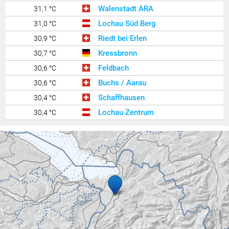
Walenstadt ARA
31,1 °C
Lochau Süd Berg
31,0 °C
Riedt bei Erlen
30,9 °C
Kressbronn
30,7 °C
Feldbach
30,6 °C
Buchs / Aarau
30,6 °C
Schaffhausen
30,4 °C
Lochau Zentrum
30,4 °C
Zürich Kloten
30,3 °C
Lindau West
30,3 °C
Rüti
30,0 °C
Feldkirch Nofels Nord
29,9 °C
Feldkirch Nofels 2
29,8 °C
Ravensburg - Weißenau
29,8 °C
Widnau
29,7 °C