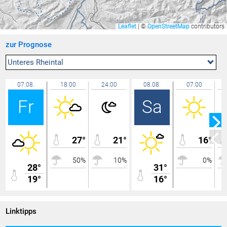
Balzers Oksaboda
29,7 °C
Zürich / Affoltern
29,7 °C
Leaflet
|
©
OpenStreetMap
contributors
Cham
29,7 °C
zur Prognose
Wil
29,6 °C
Lütschbach
29,6 °C
Unteres Rheintal
Lochau
29,6 °C
07.08.
18:00
24:00
08.08.
07:00
Hard
29,6 °C
Fr
Sa
Bassersdorf
29,6 °C
Hohenems-Werkhof
29,6 °C
Amriswil
29,6 °C
27°
21°
16°
Lauterach
29,6 °C
50%
10%
0%
Hallau
29,6 °C
28°
31°
19°
Götzis - Unteres Kirla
16°
29,6 °C
Gamprin
29,5 °C
Uttwil
29,5 °C
Linktipps
Bregenz Stadt
29,5 °C