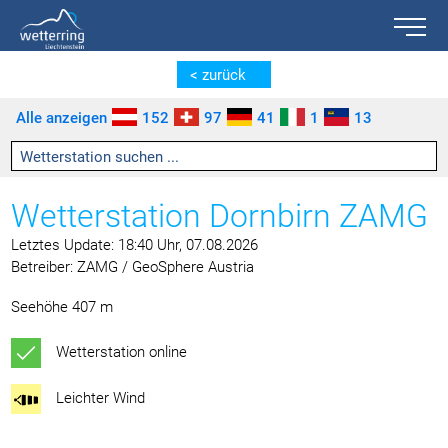
Toggle n
Zum Inhalt springen [AK + 0]
Zum linken senkrechten Seitenmenü springen [AK + 1]
Zum rechten senkrechten Seitenmenü springen [AK + 2]
Zu den Inhalten im Fußbereich springen [AK + 3]
< zurück
Alle anzeigen
152
97
41
1
13
Wetterstation Dornbirn ZAMG
Letztes Update: 18:40 Uhr, 07.08.2026
Betreiber: ZAMG / GeoSphere Austria
Seehöhe 407 m
Wetterstation online
Leichter Wind