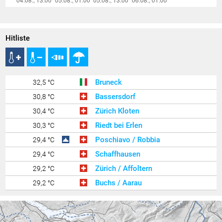
Hitliste
Bruneck
32,5 °C
Bassersdorf
30,8 °C
Zürich Kloten
30,4 °C
Riedt bei Erlen
30,3 °C
Poschiavo / Robbia
29,4 °C
Schaffhausen
29,4 °C
Zürich / Affoltern
29,2 °C
Buchs / Aarau
29,2 °C
Lauterach
29,0 °C
Egolzwil
28,4 °C