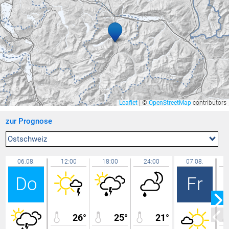
Feldbach
28,3 °C
Amriswil
28,3 °C
Ravensburg - Weißenau
28,3 °C
Sirnach
28,2 °C
Cham
28,2 °C
Lochau Süd Berg
28,1 °C
Hallau
28,0 °C
Leaflet
|
©
OpenStreetMap
contributors
Sta. Maria, Val Müstair
28,0 °C
zur Prognose
Zürich / Fluntern
27,9 °C
Aadorf / Tänikon
27,9 °C
Ostschweiz
Niederuzwil
27,8 °C
06.08.
12:00
18:00
24:00
07.08.
Rüti
27,8 °C
Do
Fr
Lochau Zentrum
27,8 °C
Rünenberg
27,8 °C
Lochau
27,6 °C
26°
25°
21°
Chur
27,5 °C