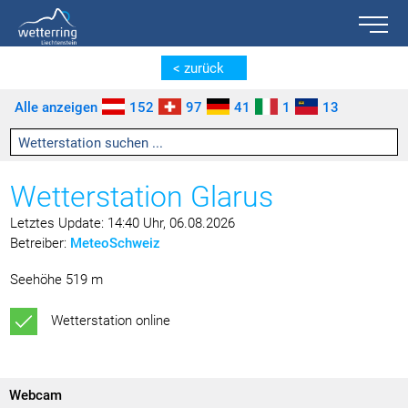
Toggle n
Zum Inhalt springen [AK + 0]
Zum linken senkrechten Seitenmenü springen [AK + 1]
Zum rechten senkrechten Seitenmenü springen [AK + 2]
Zu den Inhalten im Fußbereich springen [AK + 3]
< zurück
Alle anzeigen
152
97
41
1
13
Wetterstation Glarus
Letztes Update: 14:40 Uhr, 06.08.2026
Betreiber:
MeteoSchweiz
Seehöhe 519 m
Wetterstation online
Webcam