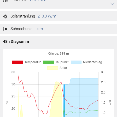
Luftdruck
1.019 hPa
Akkordeon auf-/zuklappen stimmen
1.020 hPa
Tag max.
Solarstrahlung
210,0 W/m²
1.019 hPa
Tag min.
Schneehöhe
-- cm
48h Diagramm