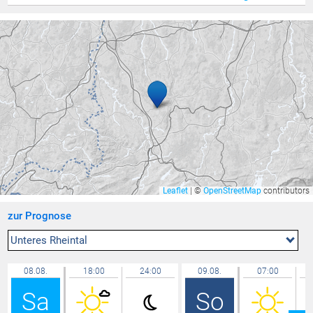
Götzis - Unteres Kirla
32,6 °C
Balzers Oksaboda
32,4 °C
Ravensburg - Weißenau
32,4 °C
Bludesch - Gais
32,3 °C
Feldkirch Kapf
32,3 °C
Walenstadt ARA
32,3 °C
Lütschbach
32,2 °C
Gamprin
32,2 °C
Zürich Kloten
32,2 °C
Leaflet
|
©
OpenStreetMap
contributors
Neukirch
32,1 °C
zur Prognose
Triesen Langgasse
32,1 °C
Lauterach
32,1 °C
Unteres Rheintal
Feldkirch Altenstadt Feuerwehr
32,0 °C
08.08.
18:00
24:00
09.08.
07:00
Berneck
32,0 °C
Sa
So
Lochau Süd Berg
32,0 °C