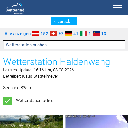
Toggle n
Zum Inhalt springen [AK + 0]
Zum linken senkrechten Seitenmenü springen [AK + 1]
Zum rechten senkrechten Seitenmenü springen [AK + 2]
Zu den Inhalten im Fußbereich springen [AK + 3]
< zurück
Alle anzeigen
152
97
41
1
13
Wetterstation Haldenwang
Letztes Update: 16:16 Uhr, 08.08.2026
Betreiber: Klaus Stadtelmeyer
Seehöhe 835 m
Wetterstation online