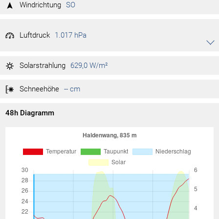
78 %
Tag max.
07:32
Windrichtung
SO
42 %
Tag min.
15:53
Luftdruck
1.017 hPa
Akkordeon auf-/zuklappen stimmen
1.019 hPa
Tag max.
02:18
Solarstrahlung
629,0 W/m²
1.017 hPa
Tag min.
16:15
Schneehöhe
-- cm
48h Diagramm