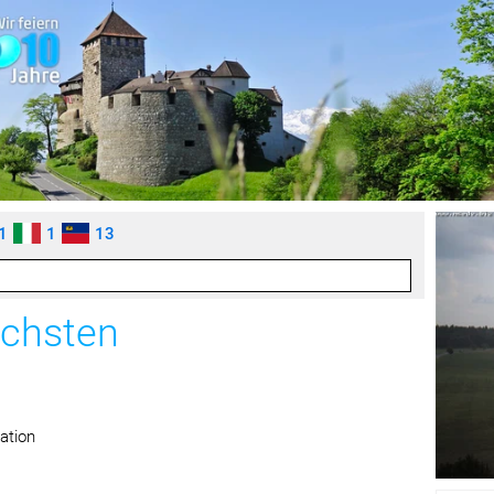
1
1
13
öchsten
ation