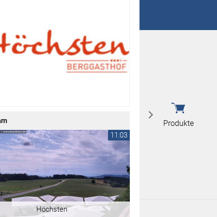
 nicht überein
 nicht überein
am
Produkte
11:03
Höchsten
Produkte