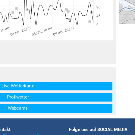
structs\SocialSharingServiceSettings]:formaly_twitter#)
Live-Wetterkarte
Profiwetter
Webcams
ntakt
Folge uns auf SOCIAL MEDIA