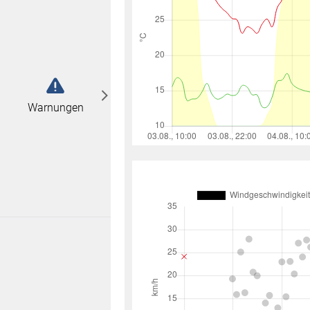
abonnieren
n
Warnungen