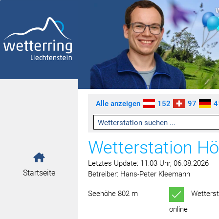
Zum Inhalt springen [AK + 0]
Zum linken senkrechten Seitenmenü springen [AK + 1]
Zum rechten senkrechten Seitenmenü springen [AK + 2]
Zu den Inhalten im Fußbereich springen [AK + 3]
Alle anzeigen
152
97
4
Wetterstation H
Letztes Update: 11:03 Uhr, 06.08.2026
Startseite
Betreiber: Hans-Peter Kleemann
Seehöhe 802 m
Wetterst
online