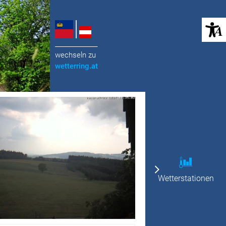
(öffnet in neuem Tab)
______________
wechseln zu
wetterring
.at
Wetterstationen