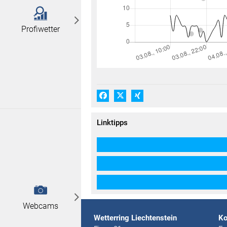
Profiwetter
Facebook
X (#[creator\plugin\share\core\
Xing
Linktipps
Webcams
Wetterring Liechtenstein
Ko