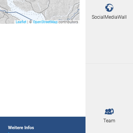
SocialMediaWall
Leaflet
|
©
OpenStreetMap
contributors
Team
Weitere Infos