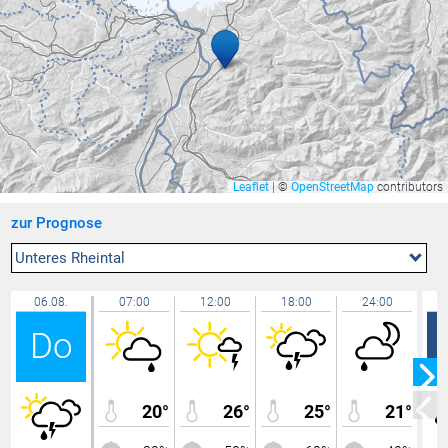
Uttwil
24,4 °C
Brunnenfeld
24,2 °C
Zürich Kloten
24,1 °C
Balzers Oksaboda
24,1 °C
Lochau Zentrum
24,1 °C
Bregenz Stadt
24,1 °C
Leaflet
|
©
OpenStreetMap
contributors
Hallau
24,0 °C
zur Prognose
Ravensburg - Weißenau
23,9 °C
Bad Ragaz
23,9 °C
Unteres Rheintal
Zürich / Affoltern
23,9 °C
06.08.
07:00
12:00
18:00
24:00
Lochau
23,8 °C
Do
Lindau Insel
23,8 °C
Rankweil Brederis
23,8 °C
Hohenems-Ermenbach
23,8 °C
20°
26°
25°
21°
Feldkirch Nofels Bittweg
23,8 °C