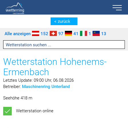
Toggle n
Zum Inhalt springen [AK + 0]
Zum linken senkrechten Seitenmenü springen [AK + 1]
Zum rechten senkrechten Seitenmenü springen [AK + 2]
Zu den Inhalten im Fußbereich springen [AK + 3]
< zurück
Alle anzeigen
152
97
41
1
13
Wetterstation Hohenems-
Ermenbach
Letztes Update: 09:00 Uhr, 06.08.2026
Betreiber:
Maschinenring Unterland
Seehöhe 418 m
Wetterstation online