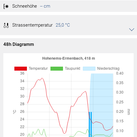
Schneehöhe
-- cm
Strassentemperatur
25,0 °C
Akkordeon auf-/zuklappen stimmen
28,3 °C
Tag max.
01:43
48h Diagramm
23,3 °C
Tag min.
07:41
-- °C
Monat max.
-- °C
Monat min.
-- °C
Jahr max.
-- °C
Jahr min.