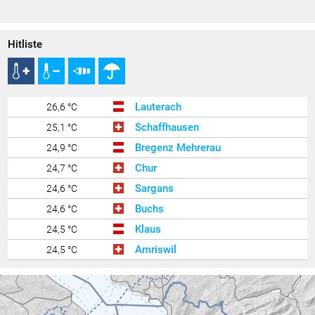
Hitliste
Lauterach
26,6 °C
Schaffhausen
25,1 °C
Bregenz Mehrerau
24,9 °C
Chur
24,7 °C
Sargans
24,6 °C
Buchs
24,6 °C
Klaus
24,5 °C
Amriswil
24,5 °C
Lustenau
24,4 °C
Bregenz Süd
24,4 °C
Hohenems-Werkhof
24,4 °C