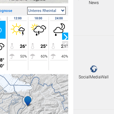
News
Hitliste
Wetterdaten An
rognose
Unteres Rheintal
Wettervideos
.
12:00
18:00
24:00
07.08.
07:00
o
Fr
26°
25°
21°
17°
50%
60%
40%
30%
8°
28°
0°
17°
SocialMediaWall