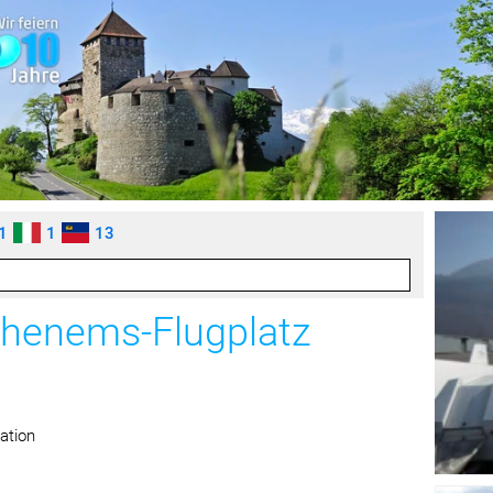
1
1
13
ohenems-Flugplatz
ation