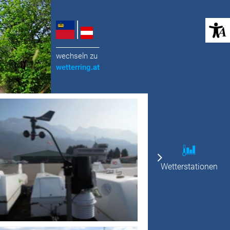
(öffnet in neuem Tab)
______________
wechseln zu
wetterring
.at
Wetterstationen