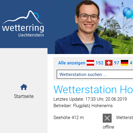
Zum Inhalt springen [AK + 0]
Zum linken senkrechten Seitenmenü springen [AK + 1]
Zum rechten senkrechten Seitenmenü springen [AK + 2]
Zu den Inhalten im Fußbereich springen [AK + 3]
Alle anzeigen
152
97
4
Wetterstation H
Startseite
Letztes Update: 17:33 Uhr, 20.06.2019
Betreiber: Flugplatz Hohenems
Seehöhe 412 m
Wetterst
offline