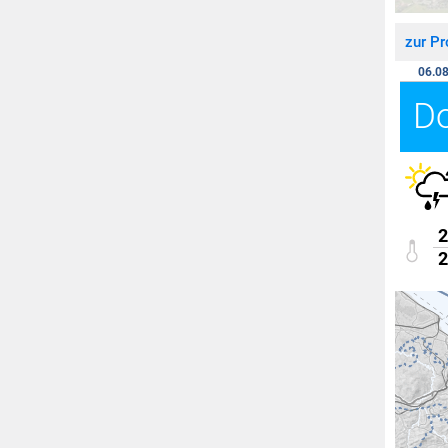
zur P
06.08
D
2
2