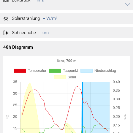
Luftdruck
-- hPa
Akkordeon auf-/zuklappen stimmen
-- hPa
Tag max.
Solarstrahlung
-- W/m²
-- hPa
Tag min.
Schneehöhe
-- cm
48h Diagramm