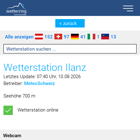
Toggle n
Zum Inhalt springen [AK + 0]
Zum linken senkrechten Seitenmenü springen [AK + 1]
Zum rechten senkrechten Seitenmenü springen [AK + 2]
Zu den Inhalten im Fußbereich springen [AK + 3]
< zurück
Alle anzeigen
152
97
41
1
13
Wetterstation Ilanz
Letztes Update: 07:40 Uhr, 10.08.2026
Betreiber:
MeteoSchweiz
Seehöhe 700 m
Wetterstation online
Webcam