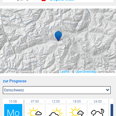
Lochau Süd Berg
24,6 °C
Berneck
24,5 °C
Lochau - Nord
24,5 °C
St. Gallen
24,2 °C
Bregenz Mehrerau
24,0 °C
Salen Reutenen
24,0 °C
Lochau Zentrum
24,0 °C
Dornbirn Karren
23,9 °C
Altach
23,7 °C
Leaflet
|
©
OpenStreetMap
contributors
Balzers Oksaboda
23,7 °C
zur Prognose
Lägern
23,7 °C
Mäder Zentrum
23,7 °C
Ostschweiz
Lütschbach
23,6 °C
10.08.
07:00
12:00
18:00
24:00
Gersau
23,6 °C
Mo
Lindau Insel
23,5 °C