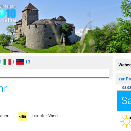
1
1
13
Webc
zur P
hr
08.08
S
ation
Leichter Wind