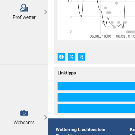
Profiwetter
Facebook
X (#[creator\plugin\share\core\
Xing
Linktipps
Webcams
Wetterring Liechtenstein
Ko