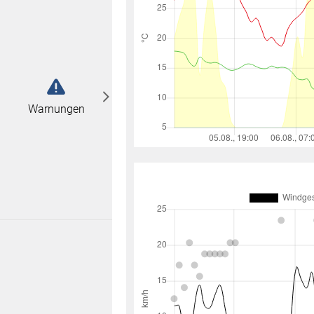
abonnieren
n
Warnungen