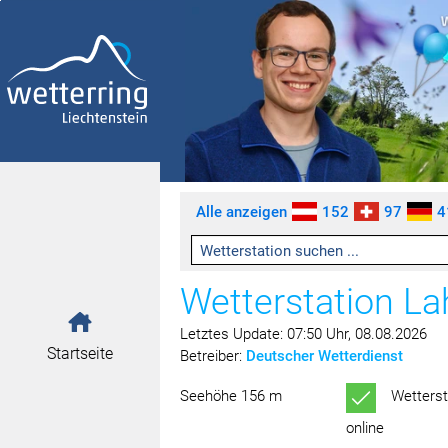
Zum Inhalt springen [AK + 0]
Zum linken senkrechten Seitenmenü springen [AK + 1]
Zum rechten senkrechten Seitenmenü springen [AK + 2]
Zu den Inhalten im Fußbereich springen [AK + 3]
Alle anzeigen
152
97
4
Wetterstation La
Letztes Update: 07:50 Uhr, 08.08.2026
Startseite
Betreiber:
Deutscher Wetterdienst
Seehöhe 156 m
Wetterst
online