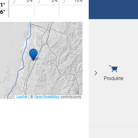
0%
0%
10%
0%
1°
34°
 nicht überein
6°
19°
 nicht überein
Produkte
Leaflet
|
©
OpenStreetMap
contributors
Produkte