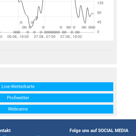
structs\SocialSharingServiceSettings]:formaly_twitter#)
Live-Wetterkarte
Profiwetter
Webcams
ntakt
Folge uns auf SOCIAL MEDIA