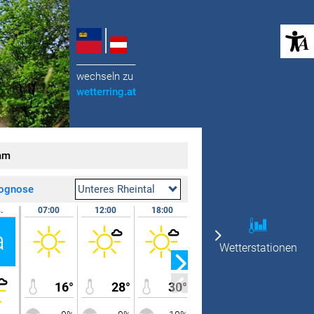
(öffnet in neuem Tab)
______________
wechseln zu
wetterring
.at
am
rognose
Unteres Rheintal
.
07:00
12:00
18:00
24:00
09.08.
a
So
Wetterstationen
16°
28°
30°
23°