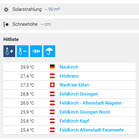
-- hPa
Tag max.
Solarstrahlung
-- W/m²
-- hPa
Tag min.
Schneehöhe
-- cm
Hitliste
Neukirch
29,9 °C
Hörbranz
27,4 °C
Riedt bei Erlen
27,3 °C
Feldkirch Gisingen
26,8 °C
Feldkirch - Altenstadt Nägeler
26,0 °C
Feldkirch Gisingen Nord
25,9 °C
Feldkirch Kapf
25,6 °C
Feldkirch Altenstadt Feuerwehr
25,4 °C
Rankweil Brederis
25,3 °C