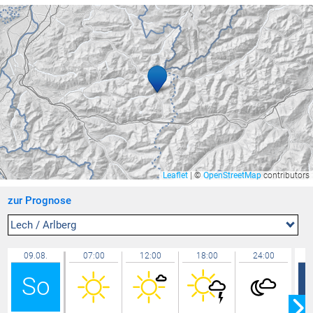
Feldkirch Nofels Bittweg
25,1 °C
Rünenberg
24,9 °C
Lachen / Galgenen
24,8 °C
Feldkirch Nofels Nord
24,7 °C
Mühlehorn / Walensee
24,6 °C
Lauterach
24,6 °C
Mäder Zentrum
24,6 °C
Feldkirch - Runa ZAMG
24,6 °C
Leaflet
|
©
OpenStreetMap
contributors
Lindau Insel
24,4 °C
zur Prognose
Hohenems-Werkhof
24,4 °C
Wolfurt
24,4 °C
Lech / Arlberg
Kressbronn
24,3 °C
09.08.
07:00
12:00
18:00
24:00
Vaduz
24,3 °C
So
Gersau
24,3 °C
Sargans
24,1 °C