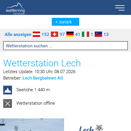
Toggle n
Zum Inhalt springen [AK + 0]
Zum linken senkrechten Seitenmenü springen [AK + 1]
Zum rechten senkrechten Seitenmenü springen [AK + 2]
Zu den Inhalten im Fußbereich springen [AK + 3]
< zurück
Alle anzeigen
152
97
41
1
13
Wetterstation Lech
Letztes Update: 10:30 Uhr, 08.07.2026
Betreiber:
Lech Bergbahnen AG
Seehöhe 1.440 m
Wetterstation offline