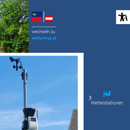
(öffnet in neuem Tab)
______________
wechseln zu
wetterring
.at
Wetterstationen