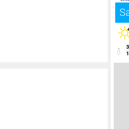
S
3
1