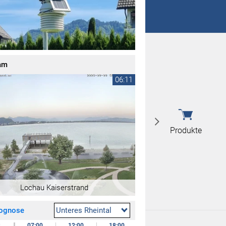
 nicht überein
 nicht überein
am
06:11
Produkte
Lochau Kaiserstrand
rognose
Unteres Rheintal
.
07:00
12:00
18:00
24:00
09.08.