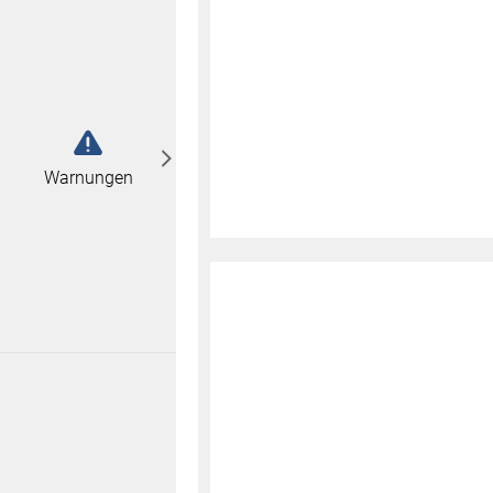
abonnieren
n
Warnungen