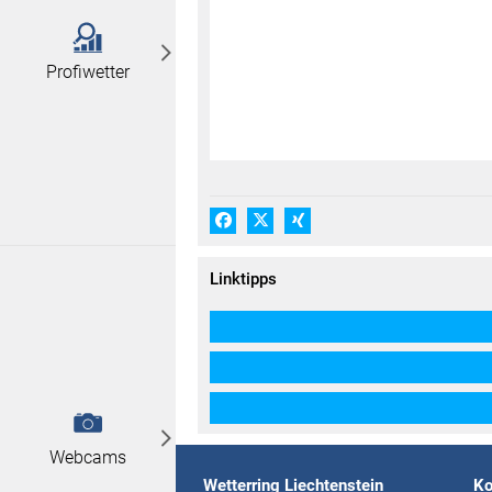
Profiwetter
Facebook
X (#[creator\plugin\share\core\
Xing
Linktipps
Webcams
Wetterring Liechtenstein
Ko