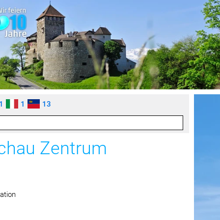
1
1
13
ochau Zentrum
ation