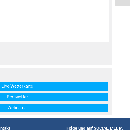
structs\SocialSharingServiceSettings]:formaly_twitter#)
Live-Wetterkarte
Profiwetter
Webcams
ntakt
Folge uns auf SOCIAL MEDIA