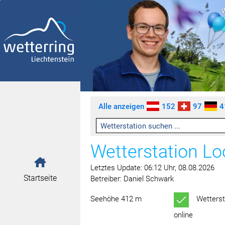
Zum Inhalt springen [AK + 0]
Zum linken senkrechten Seitenmenü springen [AK + 1]
Zum rechten senkrechten Seitenmenü springen [AK + 2]
Zu den Inhalten im Fußbereich springen [AK + 3]
Alle anzeigen
152
97
4
Wetterstation L
Letztes Update: 06:12 Uhr, 08.08.2026
Startseite
Betreiber: Daniel Schwark
Seehöhe 412 m
Wetterst
online