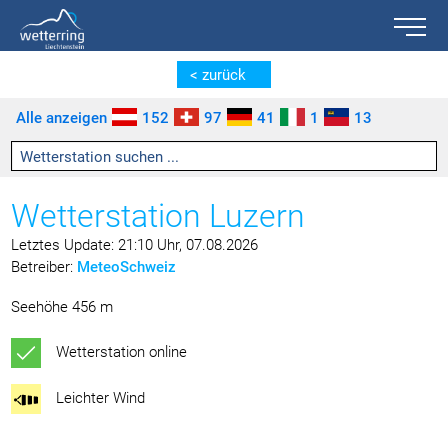
Toggle n
Zum Inhalt springen [AK + 0]
Zum linken senkrechten Seitenmenü springen [AK + 1]
Zum rechten senkrechten Seitenmenü springen [AK + 2]
Zu den Inhalten im Fußbereich springen [AK + 3]
< zurück
Alle anzeigen
152
97
41
1
13
Wetterstation Luzern
Letztes Update: 21:10 Uhr, 07.08.2026
Betreiber:
MeteoSchweiz
Seehöhe 456 m
Wetterstation online
Leichter Wind