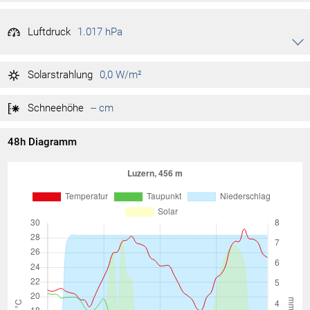
Luftdruck
1.017 hPa
Akkordeon auf-/zuklappen stimmen
1.021 hPa
Tag max.
Solarstrahlung
0,0 W/m²
1.016 hPa
Tag min.
Schneehöhe
-- cm
48h Diagramm