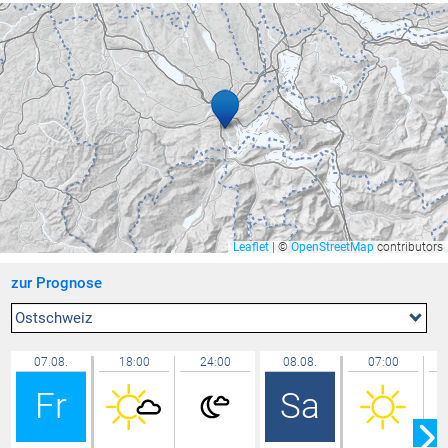
Lindau West
30,3 °C
Rüti
30,0 °C
Feldkirch Nofels Nord
29,9 °C
Feldkirch Nofels 2
29,8 °C
Ravensburg - Weißenau
29,8 °C
Bregenz Stadt
29,8 °C
Widnau
29,7 °C
Balzers Oksaboda
29,7 °C
Leaflet
|
©
OpenStreetMap
contributors
Zürich / Affoltern
29,7 °C
zur Prognose
Cham
29,7 °C
Wil
29,6 °C
Ostschweiz
Lütschbach
29,6 °C
07.08.
18:00
24:00
08.08.
07:00
Lochau
29,6 °C
Fr
Sa
Hard
29,6 °C
Bassersdorf
29,6 °C