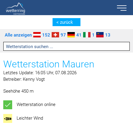
Toggle n
Zum Inhalt springen [AK + 0]
Zum linken senkrechten Seitenmenü springen [AK + 1]
Zum rechten senkrechten Seitenmenü springen [AK + 2]
Zu den Inhalten im Fußbereich springen [AK + 3]
< zurück
Alle anzeigen
152
97
41
1
13
Wetterstation Mauren
Letztes Update: 16:05 Uhr, 07.08.2026
Betreiber: Kenny Vogt
Seehöhe 450 m
Wetterstation online
Leichter Wind