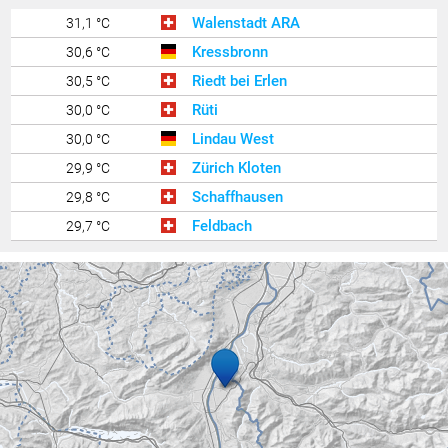
Walenstadt ARA
31,1 °C
Kressbronn
30,6 °C
Riedt bei Erlen
30,5 °C
Rüti
30,0 °C
Lindau West
30,0 °C
Zürich Kloten
29,9 °C
Schaffhausen
29,8 °C
Feldbach
29,7 °C
Hohenems-Werkhof
29,6 °C
Feldkirch Nofels 2
29,6 °C
Götzis - Unteres Kirla
29,6 °C
Widnau
29,5 °C
Lütschbach
29,4 °C
Bassersdorf
29,4 °C
Lochau Süd Berg
29,4 °C