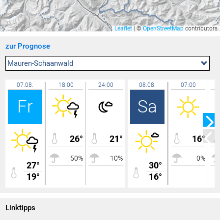
Zürich / Affoltern
29,4 °C
Feldkirch Nofels Bittweg
29,4 °C
Leaflet
|
©
OpenStreetMap
contributors
Lochau Zentrum
29,4 °C
zur Prognose
Feldkirch Kapf
29,3 °C
Gamprin
29,3 °C
Mauren-Schaanwald
Triesen Langgasse
29,3 °C
07.08.
18:00
24:00
08.08.
07:00
Ravensburg - Weißenau
29,3 °C
Fr
Sa
Lauterach
29,3 °C
Berneck
29,2 °C
Amriswil
29,2 °C
26°
21°
16°
Balzers Oksaboda
29,2 °C
50%
10%
0%
Uttwil
29,2 °C
27°
30°
19°
Feldkirch Nofels Nord
16°
29,1 °C
Feldkirch Altenstadt Feuerwehr
29,0 °C
Hallau
29,0 °C
Linktipps
Altach
28,9 °C