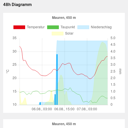
32,7 °C
Tag max.
11:12
48h Diagramm
18,4 °C
Tag min.
06:39
-- °C
Monat max.
-- °C
Monat min.
-- °C
Jahr max.
-- °C
Jahr min.