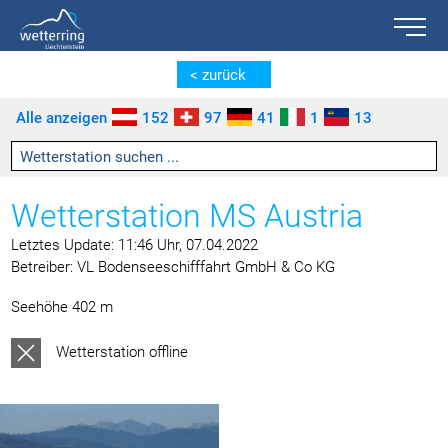
Toggle n
Zum Inhalt springen [AK + 0]
Zum linken senkrechten Seitenmenü springen [AK + 1]
Zum rechten senkrechten Seitenmenü springen [AK + 2]
Zu den Inhalten im Fußbereich springen [AK + 3]
< zurück
Alle anzeigen
152
97
41
1
13
Wetterstation MS Austria
Letztes Update: 11:46 Uhr, 07.04.2022
Betreiber: VL Bodenseeschifffahrt GmbH & Co KG
Seehöhe 402 m
Wetterstation offline