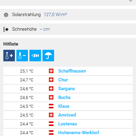
1.003 hPa
Tag max.
07.04.2022
Solarstrahlung
127,0 W/m²
1.000 hPa
Tag min.
07.04.2022
Schneehöhe
-- cm
Hitliste
Schaffhausen
25,1 °C
Chur
24,7 °C
Sargans
24,6 °C
Buchs
24,6 °C
Klaus
24,5 °C
Amriswil
24,5 °C
Lustenau
24,4 °C
Hohenems-Werkhof
24,4 °C