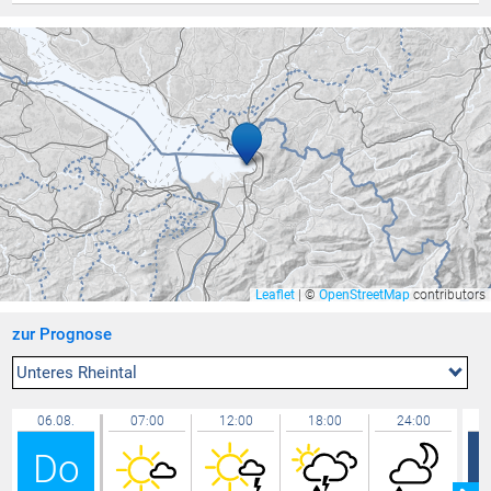
Uttwil
24,4 °C
Brunnenfeld
24,2 °C
Zürich Kloten
24,1 °C
Balzers Oksaboda
24,1 °C
Bregenz Stadt
24,1 °C
Hallau
24,0 °C
Ravensburg - Weißenau
23,9 °C
Bad Ragaz
23,9 °C
Zürich / Affoltern
23,9 °C
Leaflet
|
©
OpenStreetMap
contributors
Rankweil Brederis
23,8 °C
zur Prognose
Hohenems-Ermenbach
23,8 °C
Feldkirch Nofels Bittweg
23,8 °C
Unteres Rheintal
Wolfurt
23,8 °C
06.08.
07:00
12:00
18:00
24:00
Bregenz Mehrerau
23,7 °C
Do
Lochau
23,7 °C