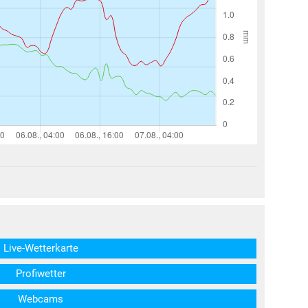
structs\SocialSharingServiceSettings]:formaly_twitter#)
Live-Wetterkarte
Profiwetter
Webcams