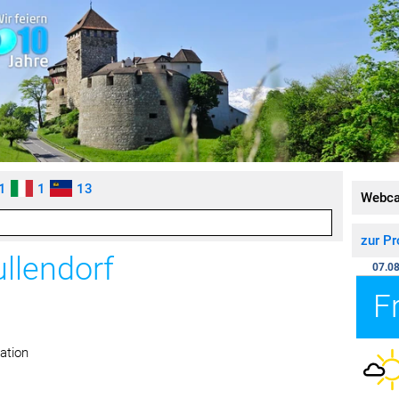
1
1
13
Webc
zur P
ullendorf
07.08
F
ation