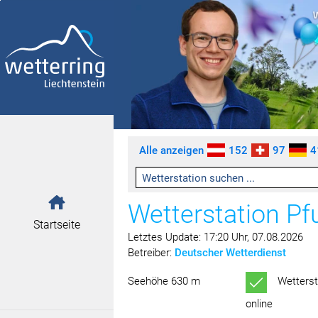
Zum Inhalt springen [AK + 0]
Zum linken senkrechten Seitenmenü springen [AK + 1]
Zum rechten senkrechten Seitenmenü springen [AK + 2]
Zu den Inhalten im Fußbereich springen [AK + 3]
Alle anzeigen
152
97
4
Wetterstation Pf
Startseite
Letztes Update: 17:20 Uhr, 07.08.2026
Betreiber:
Deutscher Wetterdienst
Seehöhe 630 m
Wetterst
online