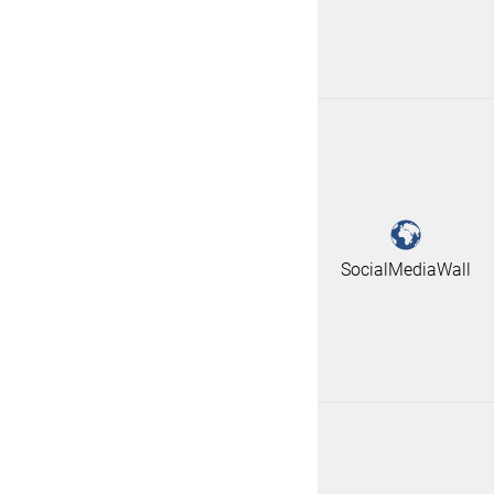
Wettervideos
SocialMediaWall