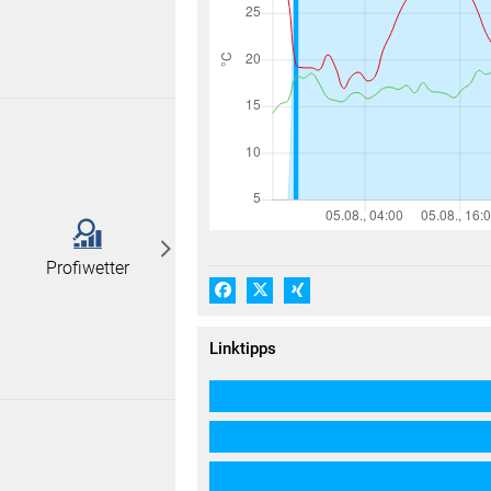
Profiwetter
Facebook
X (#[creator\plugin\share\core\
Xing
Linktipps