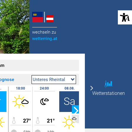
(öffnet in neuem Tab)
______________
wechseln zu
wetterring
.at
am
rognose
Unteres Rheintal
.
18:00
24:00
08.08.
07:00
12:00
Wetterstationen
r
Sa
27°
21°
16°
28°