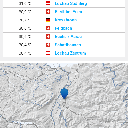
Lochau Süd Berg
31,0 °C
Riedt bei Erlen
30,9 °C
Kressbronn
30,7 °C
Feldbach
30,6 °C
Buchs / Aarau
30,6 °C
Schaffhausen
30,4 °C
Lochau Zentrum
30,4 °C
Zürich Kloten
30,3 °C
Lindau West
30,3 °C
Rüti
30,0 °C
Feldkirch Nofels Nord
29,9 °C
Feldkirch Nofels 2
29,8 °C
Ravensburg - Weißenau
29,8 °C
Bregenz Stadt
29,8 °C
Widnau
29,7 °C
Balzers Oksaboda
29,7 °C