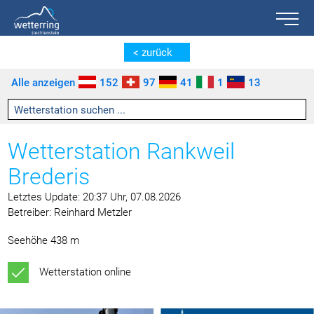
Toggle n
Zum Inhalt springen [AK + 0]
Zum linken senkrechten Seitenmenü springen [AK + 1]
Zum rechten senkrechten Seitenmenü springen [AK + 2]
Zu den Inhalten im Fußbereich springen [AK + 3]
< zurück
Alle anzeigen
152
97
41
1
13
Wetterstation Rankweil
Brederis
Letztes Update: 20:37 Uhr, 07.08.2026
Betreiber: Reinhard Metzler
Seehöhe 438 m
Wetterstation online