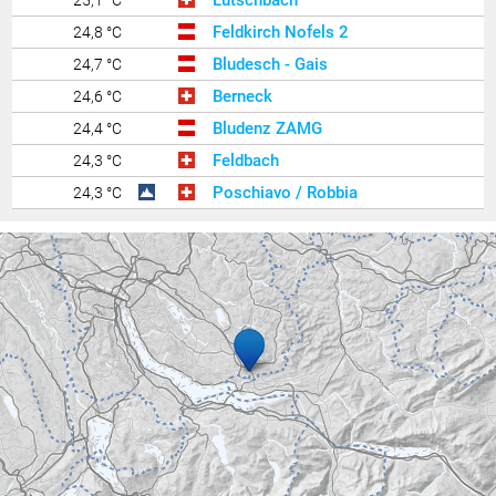
Feldkirch Nofels 2
24,8 °C
Bludesch - Gais
24,7 °C
Berneck
24,6 °C
Bludenz ZAMG
24,4 °C
Feldbach
24,3 °C
Poschiavo / Robbia
24,3 °C
Feldkirch Nofels Nord
24,3 °C
Zürich Kloten
24,2 °C
Walenstadt ARA
24,2 °C
Mels
24,2 °C
Cham
24,2 °C
Ruggell
24,2 °C
Riedt bei Erlen
24,1 °C
Bassersdorf
24,1 °C
Wädenswil
24,1 °C