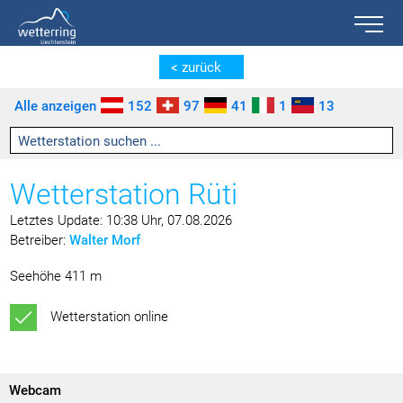
Toggle n
Zum Inhalt springen [AK + 0]
Zum linken senkrechten Seitenmenü springen [AK + 1]
Zum rechten senkrechten Seitenmenü springen [AK + 2]
Zu den Inhalten im Fußbereich springen [AK + 3]
< zurück
Alle anzeigen
152
97
41
1
13
Wetterstation Rüti
Letztes Update: 10:38 Uhr, 07.08.2026
Betreiber:
Walter Morf
Seehöhe 411 m
Wetterstation online
Webcam