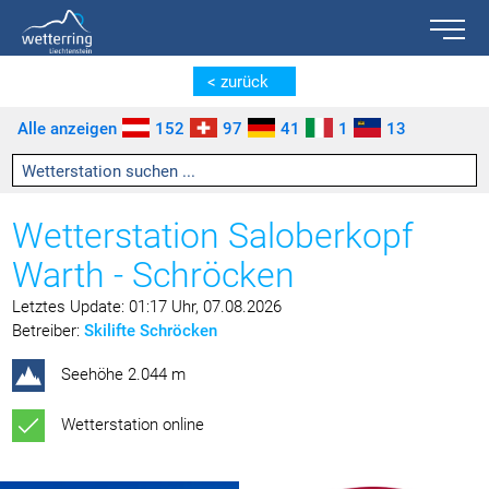
Toggle n
Zum Inhalt springen [AK + 0]
Zum linken senkrechten Seitenmenü springen [AK + 1]
Zum rechten senkrechten Seitenmenü springen [AK + 2]
Zu den Inhalten im Fußbereich springen [AK + 3]
< zurück
Alle anzeigen
152
97
41
1
13
Wetterstation Saloberkopf
Warth - Schröcken
Letztes Update: 01:17 Uhr, 07.08.2026
Betreiber:
Skilifte Schröcken
Seehöhe 2.044 m
Wetterstation online