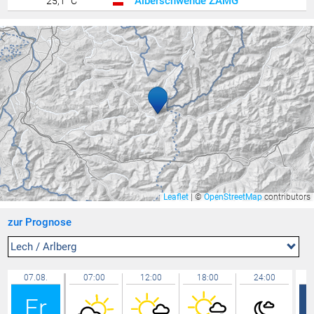
Alberschwende ZAMG
25,1 °C
Bludenz ZAMG
25,0 °C
Poschiavo / Robbia
24,3 °C
Cham
24,2 °C
Wädenswil
24,1 °C
Feldbach
23,9 °C
Buchs / Aarau
23,6 °C
Hohenems-Werkhof
23,3 °C
Mühlehorn / Walensee
23,3 °C
Altach
23,2 °C
Leaflet
|
©
OpenStreetMap
contributors
Klaus
23,2 °C
zur Prognose
Wolfurt
23,1 °C
Zürich / Affoltern
23,0 °C
Lech / Arlberg
Lachen / Galgenen
23,0 °C
07.08.
07:00
12:00
18:00
24:00
Riedt bei Erlen
22,9 °C
Fr
Feldkirch Gisingen
22,9 °C