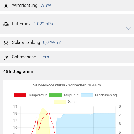
89 %
Tag max.
01:14
Windrichtung
WSW
81 %
Tag min.
00:45
Luftdruck
1.020 hPa
Akkordeon auf-/zuklappen stimmen
1.020 hPa
Tag max.
01:15
Solarstrahlung
0,0 W/m²
1.019 hPa
Tag min.
00:38
Schneehöhe
-- cm
48h Diagramm