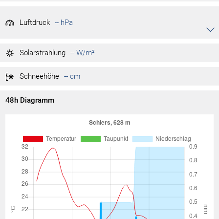
Luftdruck
-- hPa
Akkordeon auf-/zuklappen stimmen
-- hPa
Tag max.
Solarstrahlung
-- W/m²
-- hPa
Tag min.
Schneehöhe
-- cm
48h Diagramm