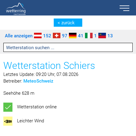
Toggle n
Zum Inhalt springen [AK + 0]
Zum linken senkrechten Seitenmenü springen [AK + 1]
Zum rechten senkrechten Seitenmenü springen [AK + 2]
Zu den Inhalten im Fußbereich springen [AK + 3]
< zurück
Alle anzeigen
152
97
41
1
13
Wetterstation Schiers
Letztes Update: 09:20 Uhr, 07.08.2026
Betreiber:
MeteoSchweiz
Seehöhe 628 m
Wetterstation online
Leichter Wind