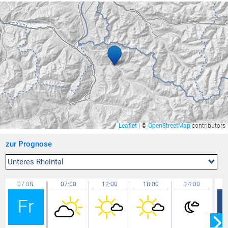
Mühlehorn / Walensee
23,3 °C
Lütschbach
23,2 °C
Altach
23,2 °C
Klaus
23,2 °C
Feldkirch Gisingen
23,2 °C
Buchs
23,2 °C
Bludesch - Gais
23,1 °C
Wolfurt
23,1 °C
Leaflet
|
©
OpenStreetMap
contributors
Zürich / Affoltern
23,0 °C
zur Prognose
Lachen / Galgenen
23,0 °C
Rüti
23,0 °C
Unteres Rheintal
Riedt bei Erlen
22,9 °C
07.08.
07:00
12:00
18:00
24:00
Mels
22,9 °C
Fr
Wil
22,8 °C
Bregenz Mehrerau
22,8 °C