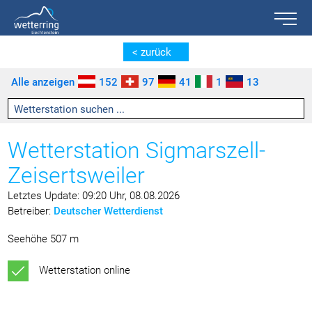
Toggle n
Zum Inhalt springen [AK + 0]
Zum linken senkrechten Seitenmenü springen [AK + 1]
Zum rechten senkrechten Seitenmenü springen [AK + 2]
Zu den Inhalten im Fußbereich springen [AK + 3]
< zurück
Alle anzeigen
152
97
41
1
13
Wetterstation Sigmarszell-
Zeisertsweiler
Letztes Update: 09:20 Uhr, 08.08.2026
Betreiber:
Deutscher Wetterdienst
Seehöhe 507 m
Wetterstation online