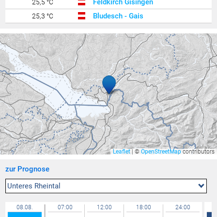
Feldkirch Gisingen
25,5 °C
Bludesch - Gais
25,3 °C
Berneck
25,3 °C
Feldkirch Nofels Bittweg
25,3 °C
Nenzing Walgaubad
25,2 °C
Egg - Gerbe
25,2 °C
Hard
25,1 °C
Götzis
25,1 °C
Sennwald
25,1 °C
Lauterach
25,1 °C
Lütschbach
25,0 °C
Leaflet
|
©
OpenStreetMap
contributors
Altach
25,0 °C
zur Prognose
Feldkirch Kapf
25,0 °C
Hohenems-Ermenbach
25,0 °C
Unteres Rheintal
Lochau Zentrum
25,0 °C
08.08.
07:00
12:00
18:00
24:00
Lochau Süd Berg
24,9 °C