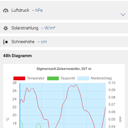
Luftdruck
-- hPa
Akkordeon auf-/zuklappen stimmen
-- hPa
Tag max.
Solarstrahlung
-- W/m²
-- hPa
Tag min.
Schneehöhe
-- cm
48h Diagramm