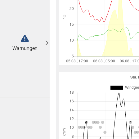
abonnieren
n
Warnungen