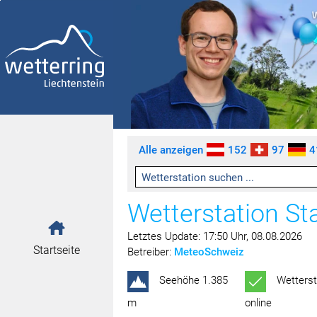
Zum Inhalt springen [AK + 0]
Zum linken senkrechten Seitenmenü springen [AK + 1]
Zum rechten senkrechten Seitenmenü springen [AK + 2]
Zu den Inhalten im Fußbereich springen [AK + 3]
Alle anzeigen
152
97
4
Wetterstation Sta
Letztes Update: 17:50 Uhr, 08.08.2026
Startseite
Betreiber:
MeteoSchweiz
Seehöhe 1.385
Wetterst
m
online