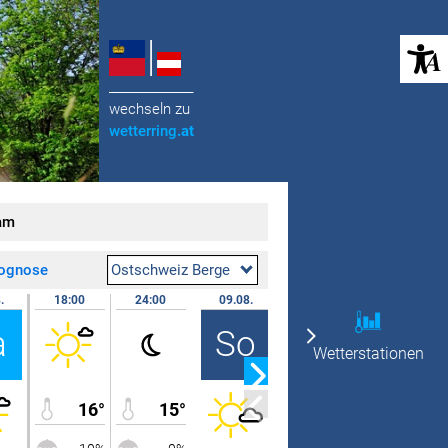
(öffnet in neuem Tab)
______________
wechseln zu
wetterring
.at
am
rognose
Ostschweiz Berge
.
18:00
24:00
09.08.
07:00
12:00
a
So
Wetterstationen
16°
15°
14°
19°