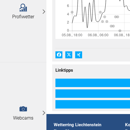
Profiwetter
Facebook
X (#[creator\plugin\share\core\
Xing
Linktipps
Webcams
Wetterring Liechtenstein
Ko