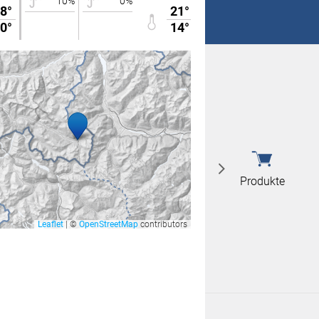
10%
0%
0%
10%
8°
21°
 nicht überein
0°
14°
 nicht überein
Produkte
Leaflet
|
©
OpenStreetMap
contributors
Produkte