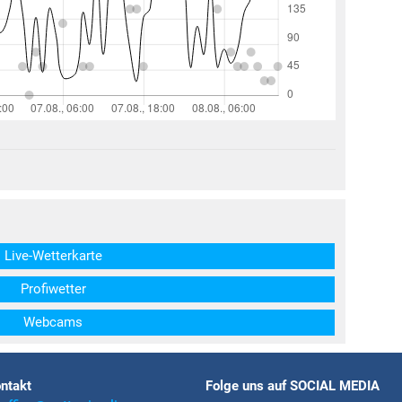
structs\SocialSharingServiceSettings]:formaly_twitter#)
Live-Wetterkarte
Profiwetter
Webcams
ntakt
Folge uns auf SOCIAL MEDIA