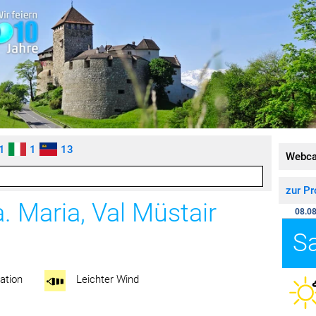
1
1
13
Webc
zur P
. Maria, Val Müstair
08.08
S
ation
Leichter Wind