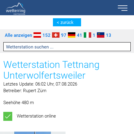
Toggle n
Zum Inhalt springen [AK + 0]
Zum linken senkrechten Seitenmenü springen [AK + 1]
Zum rechten senkrechten Seitenmenü springen [AK + 2]
Zu den Inhalten im Fußbereich springen [AK + 3]
< zurück
Alle anzeigen
152
97
41
1
13
Wetterstation Tettnang
Unterwolfertsweiler
Letztes Update: 06:02 Uhr, 07.08.2026
Betreiber: Rupert Zürn
Seehöhe 480 m
Wetterstation online