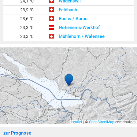
Wädenswil
24,1 °C
Feldbach
23,9 °C
Buchs / Aarau
23,6 °C
Hohenems-Werkhof
23,3 °C
Mühlehorn / Walensee
23,3 °C
Altach
23,2 °C
Klaus
23,2 °C
Wolfurt
23,1 °C
Zürich / Affoltern
23,0 °C
Lachen / Galgenen
23,0 °C
Riedt bei Erlen
22,9 °C
Feldkirch Gisingen
22,9 °C
Bregenz Mehrerau
22,8 °C
Widnau
22,8 °C
Leaflet
|
©
OpenStreetMap
contributors
Götzis
22,8 °C
zur Prognose
Hohenems-Ermenbach
22,8 °C