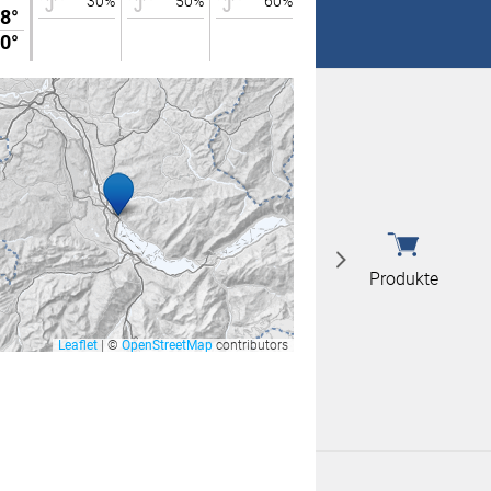
30%
50%
60%
40%
8°
27°
 nicht überein
0°
17°
 nicht überein
Produkte
Leaflet
|
©
OpenStreetMap
contributors
Produkte