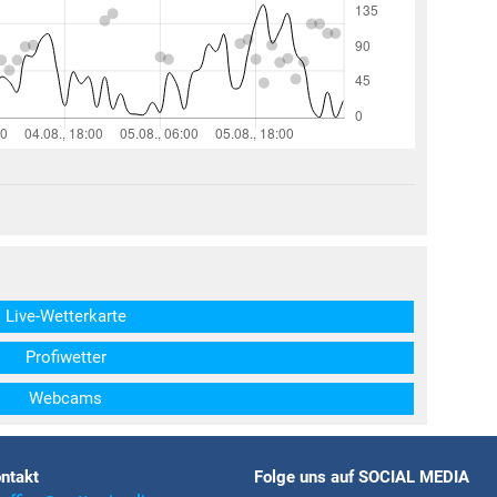
structs\SocialSharingServiceSettings]:formaly_twitter#)
Live-Wetterkarte
Profiwetter
Webcams
ntakt
Folge uns auf SOCIAL MEDIA