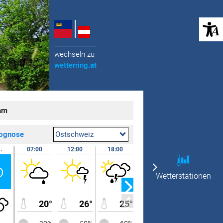
(öffnet in neuem Tab)
______________
wechseln zu
wetterring
.at
am
rognose
Ostschweiz
.
07:00
12:00
18:00
24:00
07.08.
o
Fr
Wetterstationen
20°
26°
25°
21°