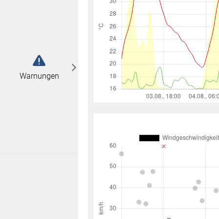
abonnieren
n
Warnungen