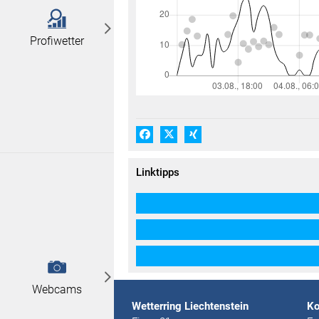
Profiwetter
Facebook
X (#[creator\plugin\share\core\
Xing
Linktipps
Webcams
Wetterring Liechtenstein
Ko