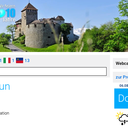
1
1
13
Webc
zur P
hun
06.08
D
ation