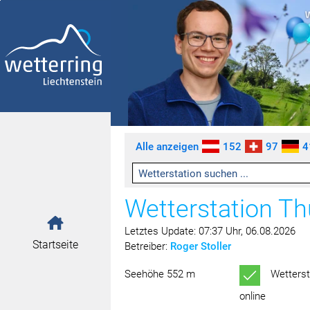
Zum Inhalt springen [AK + 0]
Zum linken senkrechten Seitenmenü springen [AK + 1]
Zum rechten senkrechten Seitenmenü springen [AK + 2]
Zu den Inhalten im Fußbereich springen [AK + 3]
Alle anzeigen
152
97
4
Wetterstation T
Letztes Update: 07:37 Uhr, 06.08.2026
Startseite
Betreiber:
Roger Stoller
Seehöhe 552 m
Wetterst
online