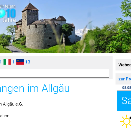
1
1
13
Webc
zur P
angen im Allgäu
08.08
S
 Allgäu e.G.
ation