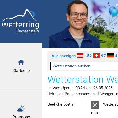
Zum Inhalt springen [AK + 0]
Zum linken senkrechten Seitenmenü springen [AK + 1]
Zum rechten senkrechten Seitenmenü springen [AK + 2]
Zu den Inhalten im Fußbereich springen [AK + 3]
Alle anzeigen
152
97
4
Startseite
Wetterstation W
Letztes Update: 00:24 Uhr, 26.05.2026
Modell
llitenbilder
grenze-Diagramm
summenkarte
mm FL/Ost-CH
-Diagramm Chur
-Diagramm Säntis
Diagramm St. Gallen
-Diagramm Vaduz
Betreiber: Baugenossenschaft Wangen im
r
Seehöhe 569 m
Wetterst
offline
Prognose