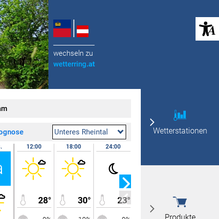
(öffnet in neuem Tab)
______________
wechseln zu
wetterring
.at
am
Wetterstationen
rognose
Unteres Rheintal
.
12:00
18:00
24:00
09.08.
07:00
a
So
28°
30°
23°
19°
Produkte