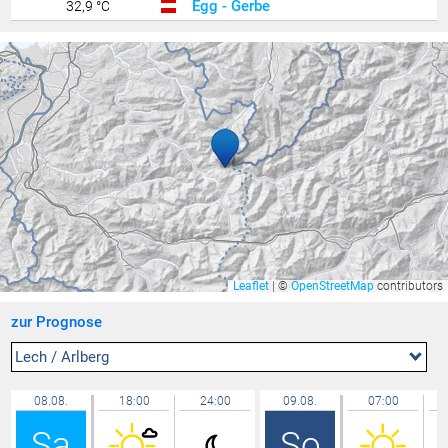
Egg - Gerbe
32,9 °C
Feldkirch Nofels 2
32,8 °C
Zürich Kloten
32,7 °C
Götzis - Unteres Kirla
32,7 °C
Bruneck
32,7 °C
Hohenems-Werkhof
32,6 °C
Balzers Oksaboda
32,6 °C
Ilanz
32,6 °C
Feldkirch Nofels Bittweg
32,6 °C
Bludesch - Gais
32,5 °C
Leaflet
|
©
OpenStreetMap
contributors
Gamprin
32,5 °C
zur Prognose
Götzis
32,5 °C
Feldkirch Gisingen
32,5 °C
Lech / Arlberg
Rüti
32,5 °C
08.08.
18:00
24:00
09.08.
07:00
Walenstadt ARA
32,4 °C
Sa
So
Triesen Langgasse
32,4 °C