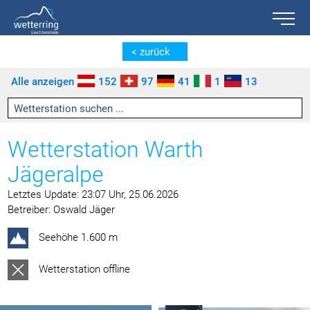
Toggle n
Zum Inhalt springen [AK + 0]
Zum linken senkrechten Seitenmenü springen [AK + 1]
Zum rechten senkrechten Seitenmenü springen [AK + 2]
Zu den Inhalten im Fußbereich springen [AK + 3]
< zurück
Alle anzeigen
152
97
41
1
13
Wetterstation Warth
Jägeralpe
Letztes Update: 23:07 Uhr, 25.06.2026
Betreiber: Oswald Jäger
Seehöhe 1.600 m
Wetterstation offline