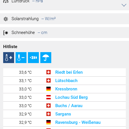
Luftdruck
-- hPa
Akkordeon auf-/zuklappen stimmen
-- hPa
Tag max.
Solarstrahlung
-- W/m²
-- hPa
Tag min.
Schneehöhe
-- cm
Hitliste
Riedt bei Erlen
33,6 °C
Lütschbach
33,1 °C
Kressbronn
33,0 °C
Lochau Süd Berg
33,0 °C
Buchs / Aarau
33,0 °C
Sargans
32,9 °C
Ravensburg - Weißenau
32,9 °C