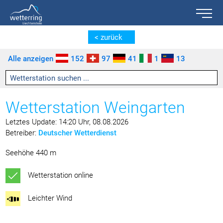
Toggle n
Zum Inhalt springen [AK + 0]
Zum linken senkrechten Seitenmenü springen [AK + 1]
Zum rechten senkrechten Seitenmenü springen [AK + 2]
Zu den Inhalten im Fußbereich springen [AK + 3]
< zurück
Alle anzeigen
152
97
41
1
13
Wetterstation Weingarten
Letztes Update: 14:20 Uhr, 08.08.2026
Betreiber:
Deutscher Wetterdienst
Seehöhe 440 m
Wetterstation online
Leichter Wind