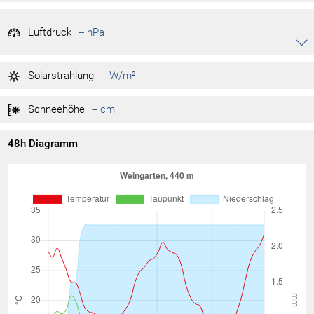
Luftdruck
-- hPa
Akkordeon auf-/zuklappen stimmen
-- hPa
Tag max.
Solarstrahlung
-- W/m²
-- hPa
Tag min.
Schneehöhe
-- cm
48h Diagramm