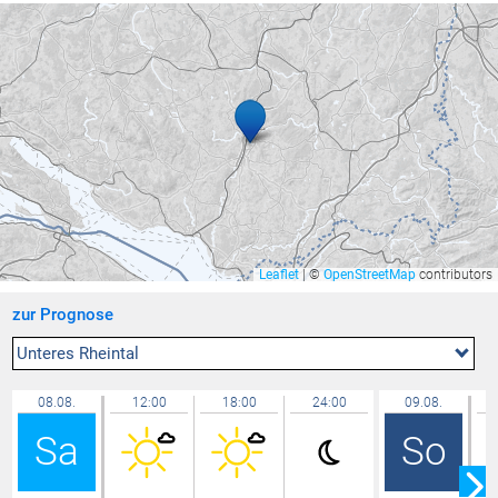
Rüti
31,8 °C
Götzis - Unteres Kirla
31,8 °C
Gamprin
31,7 °C
Ravensburg - Weißenau
31,7 °C
Feldkirch Nofels Nord
31,7 °C
Bassersdorf
31,6 °C
Balzers Oksaboda
31,6 °C
Langenegg
31,6 °C
Leaflet
|
©
OpenStreetMap
contributors
Buchs / Aarau
31,6 °C
zur Prognose
Bludenz ZAMG
31,6 °C
Bludesch - Gais
31,5 °C
Unteres Rheintal
Seewis Schmitten
31,4 °C
08.08.
12:00
18:00
24:00
09.08.
Amriswil
31,3 °C
Sa
So
Chur
31,3 °C
Feldkirch Altenstadt Feuerwehr
31,2 °C