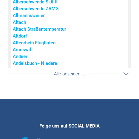
Alberschwende Skilift
0
0
< 7
Alberschwende ZAMG
0,1 - 2
0,1 - 0,6
7 - 14
Allmannsweiler
2,1 - 6
0,7 - 1,5
15 - 27
Altach
6,1 - 15
1,6 - 3,1
28 - 44
Altach Straßentemperatur
15,1 - 60
3,2 - 9,1
45 - 73
Altdorf
> 60
> 9,1
> 73
Altenrhein Flughafen
© Wettering Vorarlberg
Amriswil
Andeer
Andelsbuch - Niedere
Andermatt
Akkordeon auf-/zuklappe
Alle anzeigen ...
Arosa
Bad Krozingen
Bad Ragaz
Balingen-Bronnhaupten
Balzers - Mäls
Balzers Mühle
Balzers Oksaboda
Bartholomäberg
Folge uns auf SOCIAL MEDIA
Bartholomäberg Fritzensee
Bassersdorf