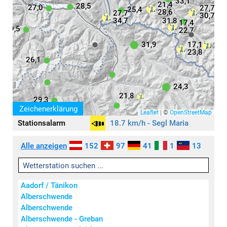
33,1
21,4
28,5
27,0
27,7
25,4
28,6
27,7
30,7
34,7
31,8
17,4
29,5
22,7
31,9
17,1
29,
23,8
26,1
24,3
21,8
29,3
Zeichenerklärung
Leaflet
|
©
OpenStreetMap
Stationsalarm
18.7 km/h - Segl Maria
Aktivität
Symbole
Alle anzeigen
152
97
41
1
13
keine / wenig
leicht
mäßig
Aadorf / Tänikon
stark
Alberschwende
sehr stark
Alberschwende
extrem stark
Alberschwende - Greban
Wind
(km/h)
Regen
(mm)
Schneefall
(mm)