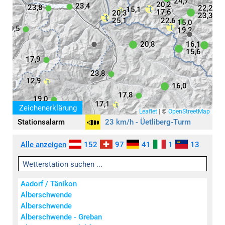
24,7
20,2
23,4
23,8
22,2
15,1
17,6
20,3
23,3
25,1
22,6
15,0
20,5
19,2
20,8
16,1
19,
15,6
17,9
23,8
12,9
16,0
17,8
19,0
17,1
Zeichenerklärung
Leaflet
|
©
OpenStreetMap
Stationsalarm
23 km/h - Üetliberg-Turm
Aktivität
Symbole
Alle anzeigen
152
97
41
1
13
keine / wenig
leicht
mäßig
Aadorf / Tänikon
stark
Alberschwende
sehr stark
Alberschwende
extrem stark
Alberschwende - Greban
Wind
(km/h)
Regen
(mm)
Schneefall
(mm)