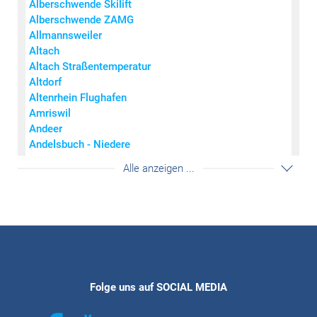
Alberschwende Skilift
0
0
< 7
Alberschwende ZAMG
0,1 - 2
0,1 - 0,6
7 - 14
Allmannsweiler
2,1 - 6
0,7 - 1,5
15 - 27
Altach
6,1 - 15
1,6 - 3,1
28 - 44
Altach Straßentemperatur
15,1 - 60
3,2 - 9,1
45 - 73
Altdorf
> 60
> 9,1
> 73
Altenrhein Flughafen
© Wettering Vorarlberg
Amriswil
Andeer
Andelsbuch - Niedere
Andermatt
Akkordeon auf-/zuklappe
Alle anzeigen ...
Arosa
Bad Krozingen
Bad Ragaz
Balingen-Bronnhaupten
Balzers - Mäls
Balzers Mühle
Balzers Oksaboda
Bartholomäberg
Folge uns auf SOCIAL MEDIA
Bartholomäberg Fritzensee
Bassersdorf