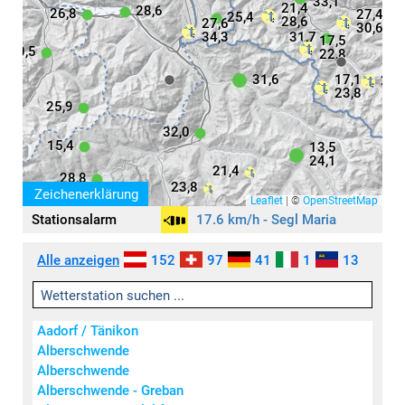
33,1
21,4
28,6
26,8
27,4
25,4
28,6
27,6
30,6
34,3
31,7
17,5
30,5
22,8
31,6
17,1
29,
23,8
25,9
32,0
15,4
13,5
24,1
21,4
28,8
23,8
Zeichenerklärung
Leaflet
|
©
OpenStreetMap
Stationsalarm
17.6 km/h - Segl Maria
Aktivität
Symbole
Alle anzeigen
152
97
41
1
13
keine / wenig
leicht
mäßig
Aadorf / Tänikon
stark
Alberschwende
sehr stark
Alberschwende
extrem stark
Alberschwende - Greban
Wind
(km/h)
Regen
(mm)
Schneefall
(mm)