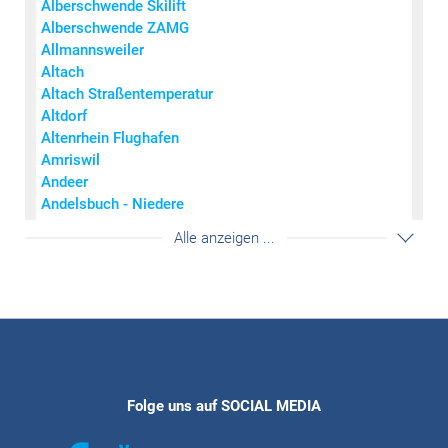
Alberschwende Skilift
0
0
< 7
Alberschwende ZAMG
0,1 - 2
0,1 - 0,6
7 - 14
Allmannsweiler
2,1 - 6
0,7 - 1,5
15 - 27
Altach
6,1 - 15
1,6 - 3,1
28 - 44
Altach Straßentemperatur
15,1 - 60
3,2 - 9,1
45 - 73
Altdorf
> 60
> 9,1
> 73
Altenrhein Flughafen
© Wettering Vorarlberg
Amriswil
Andeer
Andelsbuch - Niedere
Andermatt
Akkordeon auf-/zuklappe
Alle anzeigen ...
Arosa
Bad Krozingen
Bad Ragaz
Balingen-Bronnhaupten
Balzers - Mäls
Balzers Mühle
Balzers Oksaboda
Bartholomäberg
Folge uns auf SOCIAL MEDIA
Bartholomäberg Fritzensee
Bassersdorf