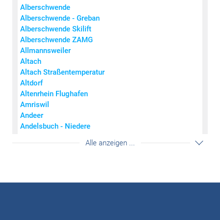
Alberschwende
extrem stark
Alberschwende - Greban
Wind
(km/h)
Regen
(mm)
Schneefall
(mm)
Alberschwende Skilift
0
0
< 7
Alberschwende ZAMG
0,1 - 2
0,1 - 0,6
7 - 14
Allmannsweiler
2,1 - 6
0,7 - 1,5
15 - 27
Altach
6,1 - 15
1,6 - 3,1
28 - 44
Altach Straßentemperatur
15,1 - 60
3,2 - 9,1
45 - 73
Altdorf
> 60
> 9,1
> 73
Altenrhein Flughafen
© Wettering Vorarlberg
Amriswil
Andeer
Andelsbuch - Niedere
Andermatt
Akkordeon auf-/zuklappe
Alle anzeigen ...
Arosa
Bad Krozingen
Bad Ragaz
Balingen-Bronnhaupten
Balzers - Mäls
Balzers Mühle
Balzers Oksaboda