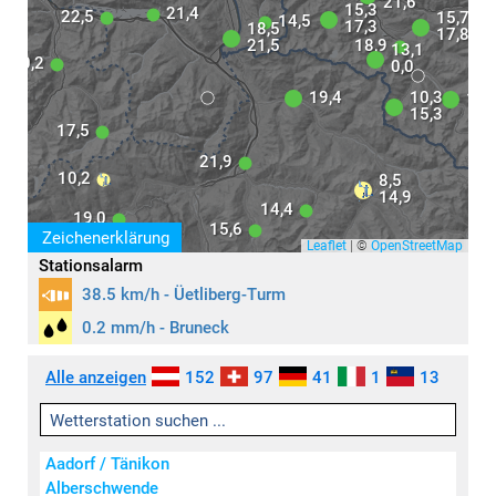
21,6
15,3
21,4
22,5
15,7
14,5
17,3
18,5
17,8
21,5
18,9
13,1
20,2
0,0
19,4
10,3
16,
15,3
17,5
21,9
10,2
8,5
14,9
14,4
19,0
15,6
Zeichenerklärung
Leaflet
|
©
OpenStreetMap
Stationsalarm
38.5 km/h - Üetliberg-Turm
0.2 mm/h - Bruneck
Aktivität
Symbole
Alle anzeigen
152
97
41
1
13
keine / wenig
leicht
mäßig
Aadorf / Tänikon
stark
Alberschwende
sehr stark