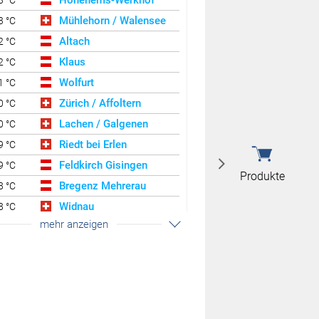
Hohenems-Werkhof
3 °C
Mühlehorn / Walensee
3 °C
Altach
2 °C
Klaus
2 °C
Wolfurt
1 °C
Zürich / Affoltern
0 °C
Lachen / Galgenen
0 °C
Riedt bei Erlen
9 °C
Feldkirch Gisingen
9 °C
Produkte
Bregenz Mehrerau
8 °C
Widnau
8 °C
mehr anzeigen
Götzis
8 °C
Hohenems-Ermenbach
8 °C
Schaffhausen
8 °C
Mäder Zentrum
8 °C
Lochau Süd Berg
7 °C