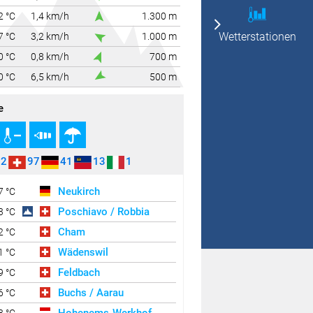
2 °C
1,4 km/h
1.300 m
Wetterstationen
7 °C
3,2 km/h
1.000 m
0 °C
0,8 km/h
700 m
0 °C
6,5 km/h
500 m
e
52
97
41
13
1
Neukirch
7 °C
Poschiavo / Robbia
3 °C
Cham
2 °C
Wädenswil
1 °C
Feldbach
9 °C
Buchs / Aarau
6 °C