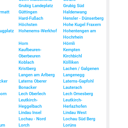
Grubig Landeplatz
Grubig Süd
22,
rmatt
Güttingen
Haldenwang
22,
Hard-Fußach
Hensler - Dünserberg
22,
Höchsten
Hohe Kugel Fraxern
ugplatz
Hohenems-Werkhof
Hohentengen am
22,
Hochrhein
22,
Horn
Hörnli
Kaufbeuren-
Kempten
22,
Oberbeuren
Kirchbichl
Koblach
Kölliken
22,
Kristberg
Lachen / Galgenen
22,
Langen am Arlberg
Langenegg
22,
cker
Laterns Oberer
Laterns-Gapfohl
Bonacker
Lauterach
22,
horn
Lech Oberlech
Lech Omesberg
22,
Leutkirch-
Leutkirch-
22,
Heggelbach
Herlazhofen
Lindau Insel
Lindau West
22,
Lochau - Nord
Lochau Süd Berg
22,
rum
Lorch
Lorüns