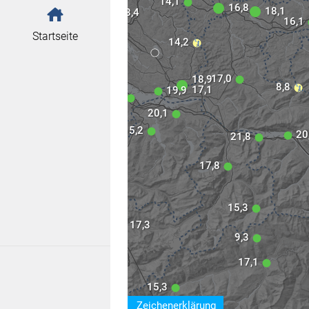
16,5
14,1
16,8
18,1
18,4
19,4
16,1
Startseite
18,6
14,2
16,5
17,0
18,9
8,8
17,1
19,9
20,0
19,7
20,1
15,2
20
21,8
15,8
17,8
19,3
15,3
17,3
9,3
5,4
13,5
17,1
15,3
9,7
Zeichenerklärung