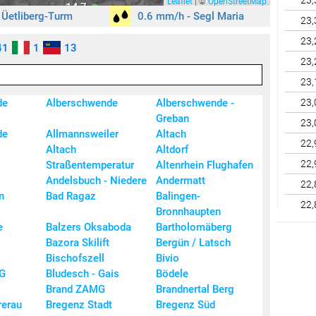
23,
Leaflet
|
©
OpenStreetMap
14,7
2
 Üetliberg-Turm
0.6 mm/h - Segl Maria
15,2
23,
8,0
Wind
(km/h)
Regen
(mm)
Schneefall
(mm)
23,
41
1
13
13,4
0
0
< 7
23,
12,6
0,1 - 2
0,1 - 0,6
7 - 14
6,3
23,
14,1
2,1 - 6
11,2
0,7 - 1,5
15 - 27
de
Alberschwende
Alberschwende -
23,
6,1 - 15
1,6 - 3,1
28 - 44
Greban
15,1 - 60
3,2 - 9,1
45 - 73
23,
de
Allmannsweiler
Altach
> 60
> 9,1
> 73
22,
Altach
Altdorf
Wettering Vorarlberg
22,
Straßentemperatur
Altenrhein Flughafen
Andelsbuch - Niedere
Andermatt
22,
n
Bad Ragaz
Balingen-
22,
Bronnhaupten
22,
e
Balzers Oksaboda
Bartholomäberg
Bazora Skilift
Bergün / Latsch
22,
Bischofszell
Bivio
22,
G
Bludesch - Gais
Bödele
22,
l
Brand ZAMG
Brandnertal Berg
rerau
Bregenz Stadt
Bregenz Süd
22,