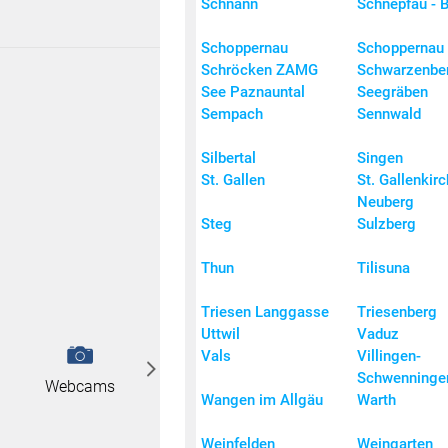
Schnann
Schnepfau - 
Schoppernau
Schopperna
Schröcken ZAMG
Schwarzenbe
See Paznauntal
Seegräben
Sempach
Sennwald
Silbertal
Singen
St. Gallen
St. Gallenkirc
Neuberg
Steg
Sulzberg
Thun
Tilisuna
Triesen Langgasse
Triesenberg
Uttwil
Vaduz
Vals
Villingen-
Schwenninge
Webcams
Wangen im Allgäu
Warth
Weinfelden
Weingarten