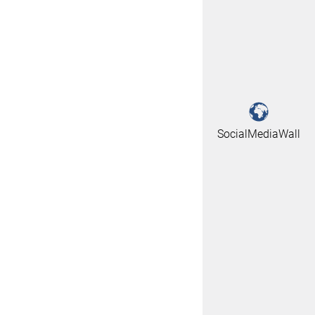
Chur
0 °C
Brunnenfeld
9 °C
Lustenau
9 °C
Gamprin
9 °C
Hard
9 °C
Hörbranz
9 °C
Lauterach
9 °C
SocialMediaWall
Götzis - Unteres Kirla
9 °C
Feldkirch Gisingen Nord
9 °C
Lochau - Nord
9 °C
Kressbronn
8 °C
Nenzing Walgaubad
7 °C
Amriswil
7 °C
Balzers Oksaboda
7 °C
Egolzwil
7 °C
Bregenz Stadt
7 °C