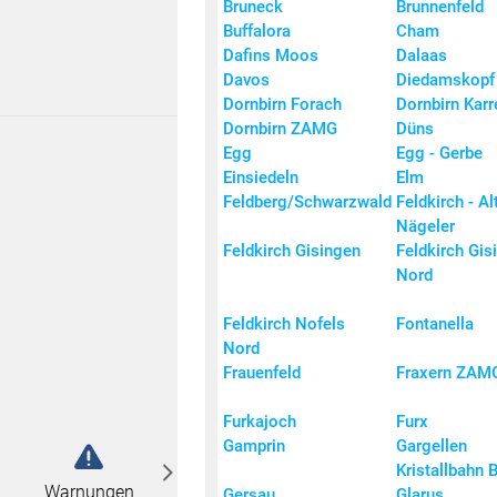
Bruneck
Brunnenfeld
Buffalora
Cham
Dafins Moos
Dalaas
Davos
Diedamskopf
Dornbirn Forach
Dornbirn Karr
Dornbirn ZAMG
Düns
Egg
Egg - Gerbe
Einsiedeln
Elm
Modell
llitenbilder
grenze-Diagramm
summenkarte
mm FL/Ost-CH
-Diagramm Chur
-Diagramm Säntis
Diagramm St. Gallen
-Diagramm Vaduz
Feldberg/Schwarzwald
Feldkirch - Al
r
Nägeler
Feldkirch Gisingen
Feldkirch Gis
Nord
Feldkirch Nofels
Fontanella
abonnieren
Nord
Frauenfeld
Fraxern ZAM
n
Furkajoch
Furx
Gamprin
Gargellen
Kristallbahn 
Warnungen
Gersau
Glarus