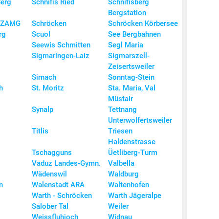
Berg
Schnifis Ried
Schnifisberg
21,
Bergstation
u ZAMG
Schröcken
Schröcken Körbersee
21,
rg
Scuol
See Bergbahnen
21,
Seewis Schmitten
Segl Maria
21,
Sigmaringen-Laiz
Sigmarszell-
Zeisertsweiler
21,
Sirnach
Sonntag-Stein
21,
h
St. Moritz
Sta. Maria, Val
21,
Müstair
Synalp
Tettnang
21,
Unterwolfertsweiler
21,
Titlis
Triesen
21,
Haldenstrasse
Tschagguns
Üetliberg-Turm
21,
Vaduz Landes-Gymn.
Valbella
21,
Wädenswil
Waldburg
21,
n
Walenstadt ARA
Waltenhofen
21,
Warth - Schröcken
Warth Jägeralpe
Salober Tal
Weiler
21,
Weissfluhjoch
Widnau