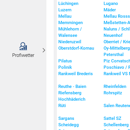
Lüchingen
Lugano
Luzern
Mäder
Mellau
Mellau Rosss
Memmingen
Meßstetten-A
Mühlehorn /
Naluns / Schl
Walensee
Neuenhof
Niederuzwil
Oberriet / Kri
Oberstdorf-Kornau
Oy-Mittelberg
Petersthal
Profiwetter
Pilatus
Piz Corvatsc
Polinik
Poschiavo / 
Rankweil Brederis
Rankweil VS 
Reuthe - Baien
Rheinfelden
Riefensberg
Rohrspitz
Hochhäderich
Rüti
Salen Reuten
Sargans
Sattel SZ
Scheidegg
Schellenberg