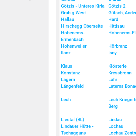
Götzis - Unteres Kirla
Götzis 2
Grubig West
Gütsch, Ande
Hallau
Hard
Hirschegg Oberseite
Hittisau
Hohenems-
Hohenems-Fl
Ermenbach
Hohenweiler
Hörbranz
Ilanz
Isny
Klaus
Klösterle
Konstanz
Kressbronn
Lägern
Lahr
Längenfeld
Laterns Bona
Lech
Lech Krieger
Berg
Liestal (BL)
Lindau
Lindauer Hütte -
Lochau
Tschagguns
Lochau Zent