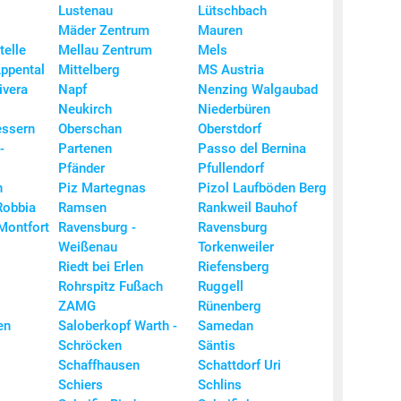
22,
Lustenau
Lütschbach
Mäder Zentrum
Mauren
21,
telle
Mellau Zentrum
Mels
21,
ppental
Mittelberg
MS Austria
21,
ivera
Napf
Nenzing Walgaubad
Neukirch
Niederbüren
21,
essern
Oberschan
Oberstdorf
21,
-
Partenen
Passo del Bernina
21,
Pfänder
Pfullendorf
21,
h
Piz Martegnas
Pizol Laufböden Berg
Robbia
Ramsen
Rankweil Bauhof
21,
Montfort
Ravensburg -
Ravensburg
21,
Weißenau
Torkenweiler
21,
Riedt bei Erlen
Riefensberg
Rohrspitz Fußach
Ruggell
21,
ZAMG
Rünenberg
21,
en
Saloberkopf Warth -
Samedan
21,
Schröcken
Säntis
Schaffhausen
Schattdorf Uri
21,
Schiers
Schlins
21,