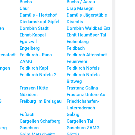
Buchs
Buchs / Aarau
22,
Chur
Crap Masegn
22,
Damüls - Hertehof
Damüls Jägerstüble
Diedamskopf Gipfel
Disentis
22,
en
Dornbirn Stadt
Dornbirn Waldbad Enz
22,
Ebnat-Kappel
Ebnit Heumöser Tal
22,
Egolzwil
Eichenberg
Engelberg
Feldbach
22,
tenstadt
Feldkirch - Runa
Feldkirch Altenstadt
ZAMG
Feuerwehr
22,
ingen
Feldkirch Kapf
Feldkirch Nofels
22,
Feldkirch Nofels 2
Feldkirch Nofels
Bittweg
22,
Frassen Hütte
Frastanz Galina
22,
Nüziders
Frastanz Untere Au
22,
G
Freiburg im Breisgau
Friedrichshafen-
Unterraderach
22,
Fußach
Galzig
22,
Gargellen Schafberg
Gargellen Tal
22,
Berg
Gaschurn
Gaschurn ZAMG
22,
Golm Matschwitz
Götzis