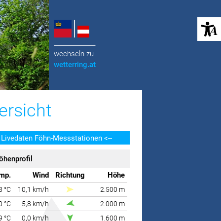
(öffnet in neuem Tab)
______________
wechseln zu
wetterring
.at
ersicht
> Livedaten Föhn-Messstationen <--
öhenprofil
mp.
Wind
Richtung
Höhe
8 °C
10,1 km/h
2.500 m
0 °C
5,8 km/h
2.000 m
9 °C
0,0 km/h
1.600 m