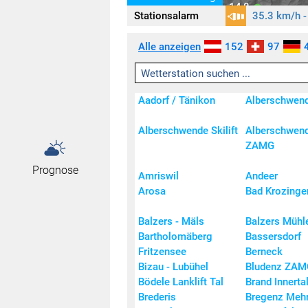
12,7
14,8
17,
Stationsalarm
35.3 km/h -
Aktivität
Symbole
Alle anzeigen
152
97
keine / wenig
leicht
mäßig
Aadorf / Tänikon
Alberschwen
stark
sehr stark
Alberschwende Skilift
Alberschwen
extrem stark
ZAMG
© 
Prognose
Amriswil
Andeer
Arosa
Bad Krozinge
Balzers - Mäls
Balzers Mühl
Bartholomäberg
Bassersdorf
Fritzensee
Berneck
Bizau - Lubühel
Bludenz ZAM
Bödele Lanklift Tal
Brand Innerta
Brederis
Bregenz Meh