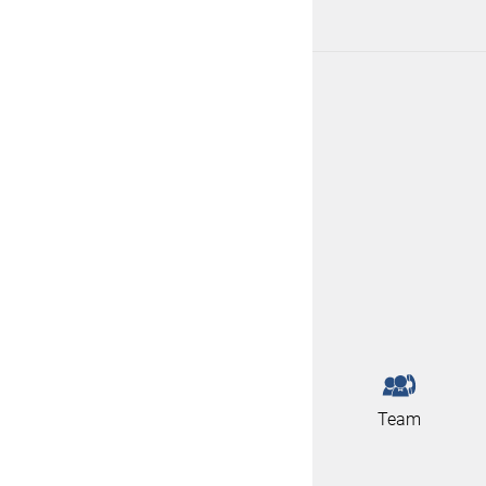
Berneck
6 °C
Mels
6 °C
Ebnat-Kappel
6 °C
Mauren
6 °C
Schellenberg
6 °C
Rohrspitz Fußach ZAMG
6 °C
Frastanz Galina
6 °C
Niederuzwil
5 °C
Güttingen
5 °C
Ruggell
5 °C
Rankweil Bauhof
5 °C
Lütschbach
3 °C
Altenrhein Flughafen
3 °C
Team
Triesen Langgasse
3 °C
Bad Ragaz
3 °C